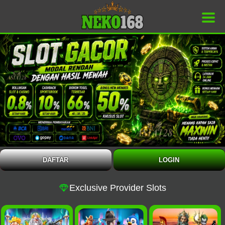
DAFTAR
LOGIN
Exclusive Provider Slots