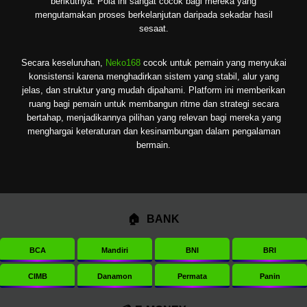
berikutnya. Pola ini sangat cocok bagi mereka yang
mengutamakan proses berkelanjutan daripada sekadar hasil
sesaat.
Secara keseluruhan,
Neko168
cocok untuk pemain yang menyukai
konsistensi karena menghadirkan sistem yang stabil, alur yang
jelas, dan struktur yang mudah dipahami. Platform ini memberikan
ruang bagi pemain untuk membangun ritme dan strategi secara
bertahap, menjadikannya pilihan yang relevan bagi mereka yang
menghargai keteraturan dan kesinambungan dalam pengalaman
bermain.
BANK
BCA
Mandiri
BNI
BRI
CIMB
Danamon
Permata
Panin